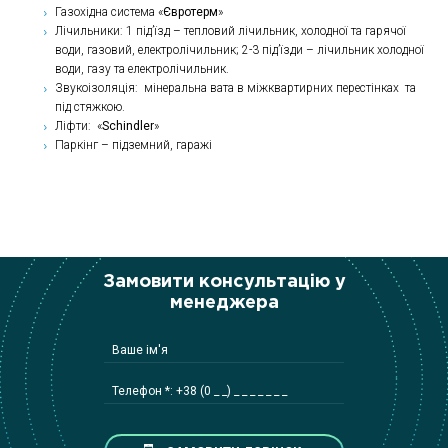
Газохідна система «
Євротерм
»
Лічильники: 1 під’їзд – тепловий лічильник, холодної та гарячої
води, газовий, електролічильник; 2-3 під’їзди – лічильник холодної
води, газу та електролічильник.
Звукоізоляція: мінеральна вата в міжквартирних перестінках та
під стяжкою.
Ліфти: «
Schindler
»
Паркінг – підземний, гаражі
Замовити консультацію у
менеджера
Ваше ім'я
Телефон *: +38 (0 _ _) _ _ _ _ _ _ _