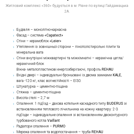
Житловий комплекс «360» будується в м. Рівне по вулиці Гайдамацька
2А.
Будівля – монолітно-каркасна
Фасад – система
«Capatect»
Стіни – керамоблок
«Leier»
Утеплення із зовнішньої сторони – пінополістирольні плити та
мінеральна вата
Стіни внутрішні міжквартирні та міжкімнатні – керамічна цегла/
керамічний блок
Вікна- металопластикові енергозберігаючі, профіль
REHAU
Вхідні двері – індивідуальні броньовані із двома замками
KALE
,
вага -120 кг, клас вогнестійкості – ЕІ30.
Штукатурка – цементно-піщана
Стяжка – цементно-піщана
Висота стелі – 2,7 м
Опалення: 1 під’їзд – дахова котельня каскадного типу
BUDERUS
зі
встановленням теплового лічильника на кожну квартиру: 2-3
під’їзди – індивідуальне опалення зі встановленням двоконтурного
турбованого котла
Vaillant
Радіатори опалення –
PURMO
Мережа опалення та водопостачання – труба
REHAU